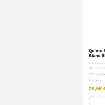
Quinta 
Blanc B
Bonimores
White Win
Madeira
28,96