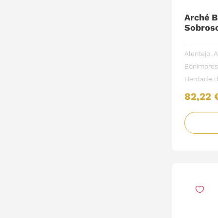
Arché B
Sobroso
Alentejo
,
A
Bonimores
Herdade d
82,22