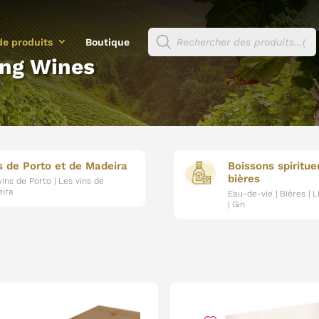
Recherche
de produits
Boutique
de
produits
ing Wines
s de Porto et de Madeira
Boissons spiritue
bières
vins de Porto | Les vins de
ira
Eau-de-vie | Bières | 
| Gin