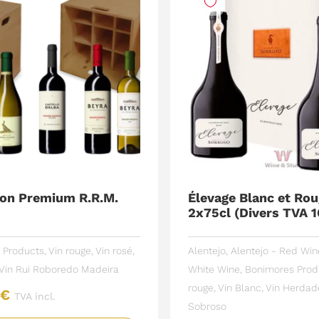
ion Premium R.R.M.
Élevage Blanc et Ro
2x75cl (Divers TVA 
 Products
,
Vin rouge
,
Vin rosé
,
Alentejo
,
Alentejo - Red Win
Vin
Rui Roboredo Madeira
White Wine
,
Bonimores Prod
rouge
,
Vin Blanc
,
Vin
Herdad
2
€
TVA incl.
Sobroso