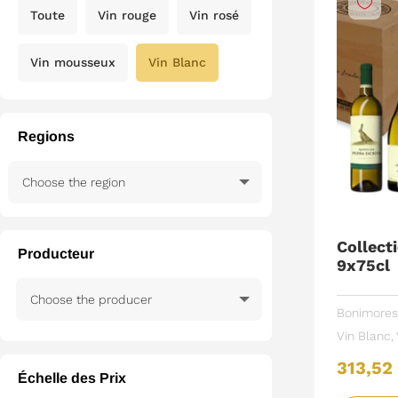
Toute
Vin rouge
Vin rosé
Vin mousseux
Vin Blanc
Regions
Collect
Producteur
9x75cl
Bonimores
Vin Blanc
,
313,5
Échelle des Prix