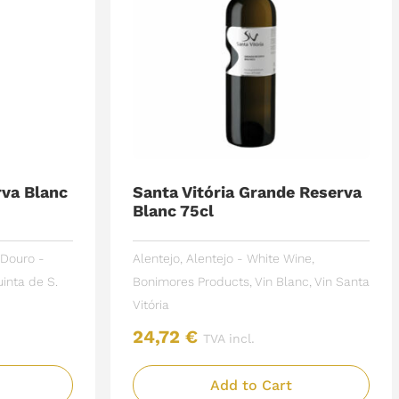
rva Blanc
Santa Vitória Grande Reserva
Blanc 75cl
Douro -
Alentejo
,
Alentejo - White Wine
,
inta de S.
Bonimores Products
,
Vin Blanc
,
Vin
Santa
Vitória
24,72
€
TVA incl.
Add to Cart