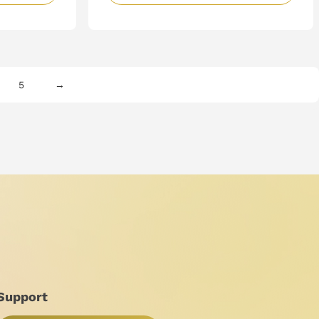
5
→
Support