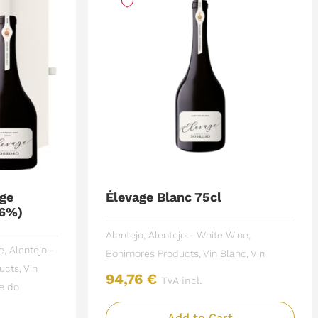
uge
Élevage Blanc 75cl
16%)
Alentejo
,
Alentejo - White Wine
,
e
,
Alentejo -
Bonimores Products
,
Vin Blanc
,
Vin
ucts
,
Vin
94,76
€
TVA incl.
e do
Add to Cart