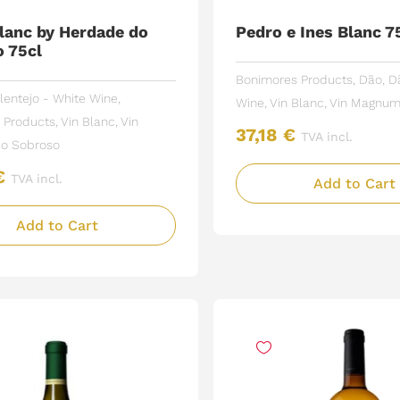
lanc by Herdade do
Pedro e Ines Blanc 7
 75cl
Bonimores Products
,
Dão
,
D
lentejo - White Wine
,
Wine
,
Vin Blanc
,
Vin
Magnum 
 Products
,
Vin Blanc
,
Vin
37,18
€
TVA incl.
o Sobroso
€
TVA incl.
Add to Cart
Add to Cart