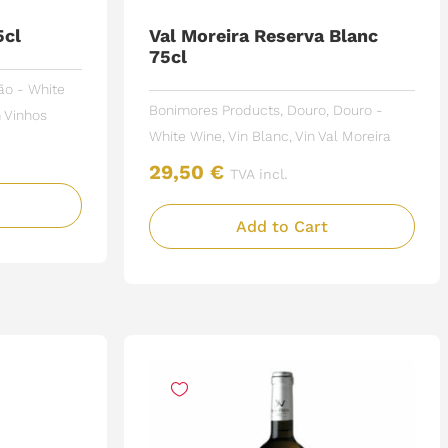
5cl
Val Moreira Reserva Blanc
75cl
ão - White
Bonimores Products
,
Douro
,
Douro -
Vinhos
White Wine
,
Vin Blanc
,
Vin
Val Moreira
29,50
€
TVA incl.
Add to Cart