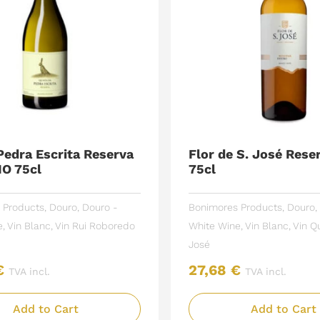
Pedra Escrita Reserva
Flor de S. José Rese
IO 75cl
75cl
 Products
,
Douro
,
Douro -
Bonimores Products
,
Douro
,
e
,
Vin Blanc
,
Vin
Rui Roboredo
White Wine
,
Vin Blanc
,
Vin
Qu
José
€
27,68
€
TVA incl.
TVA incl.
Add to Cart
Add to Cart