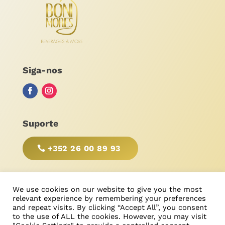
Siga-nos
Suporte
+352 26 00 89 93
SEJA RESPONSÁVEL, BEBA COM MODERAÇÃO!
We use cookies on our website to give you the most
relevant experience by remembering your preferences
and repeat visits. By clicking “Accept All”, you consent
to the use of ALL the cookies. However, you may visit