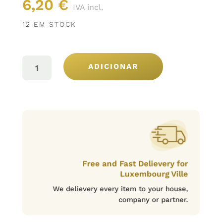
6,20
€
IVA incl.
12 EM STOCK
QUANTIDADE
DE
ADICIONAR
CASTELLO
D`ALBA
ROUGE
37,5CL
Free and Fast Delievery for
Luxembourg Ville
We delievery every item to your house,
company or partner.