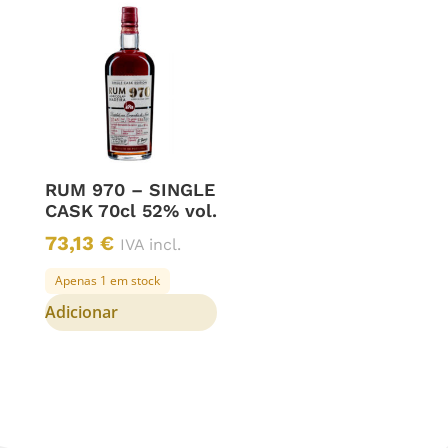
RUM 970 – SINGLE
CASK 70cl 52% vol.
73,13
€
IVA incl.
Apenas 1 em stock
Adicionar