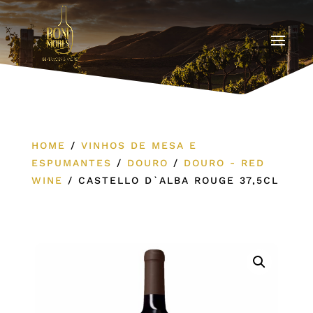
HOME
/
VINHOS DE MESA E
ESPUMANTES
/
DOURO
/
DOURO - RED
WINE
/
CASTELLO D`ALBA ROUGE 37,5CL