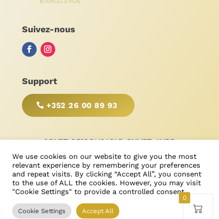
Suivez-nous
Support
+352 26 00 89 93
SOYEZ RESPONSABLE, BUVEZ AVEC
MODÉRATION!
We use cookies on our website to give you the most
relevant experience by remembering your preferences
and repeat visits. By clicking “Accept All”, you consent
to the use of ALL the cookies. However, you may visit
"Cookie Settings" to provide a controlled consent.
© Bonimores
, tous droits réservés 2025
0
Cookie Settings
Accept All