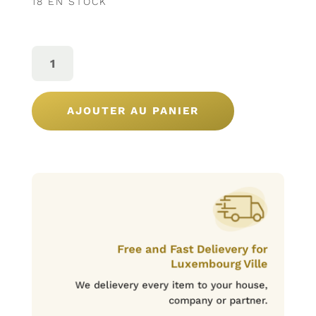
18 EN STOCK
QUANTITÉ
DE
GIN
CANNING
´S
AJOUTER AU PANIER
0,70L
Free and Fast Delievery for
Luxembourg Ville
We delievery every item to your house,
company or partner.