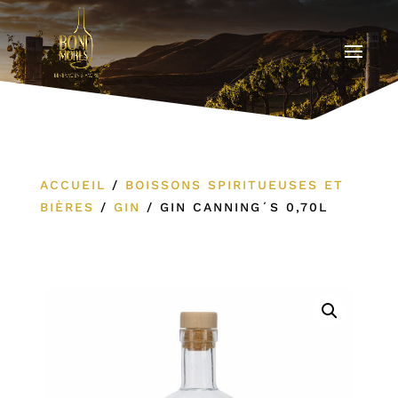
ACCUEIL
/
BOISSONS SPIRITUEUSES ET
BIÈRES
/
GIN
/
GIN CANNING´S 0,70L